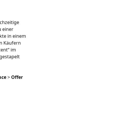
chzeitige 
 einer 
te in einem 
en Käufern 
ent“ im 
gestapelt 
nce
 > 
Offer 