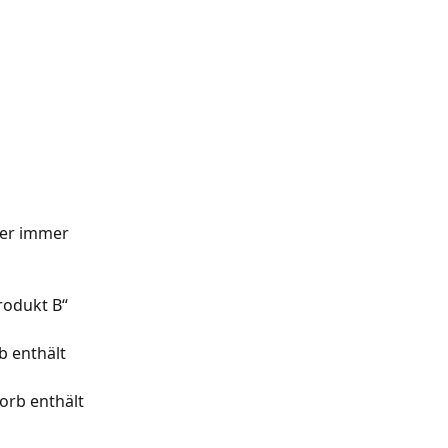
fer immer 
rodukt B“ 
 enthält 
orb enthält 