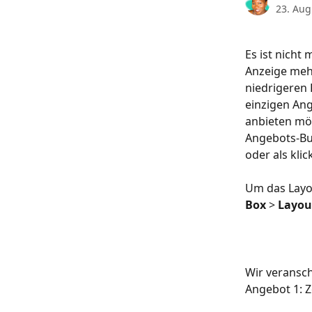
23. Aug
Es ist nicht
Anzeige mehr
niedrigeren 
einzigen Ang
anbieten möc
Angebots-Bui
oder als klic
Um das Layou
Box
 > 
Layou
Wir veransch
Angebot 1: Z